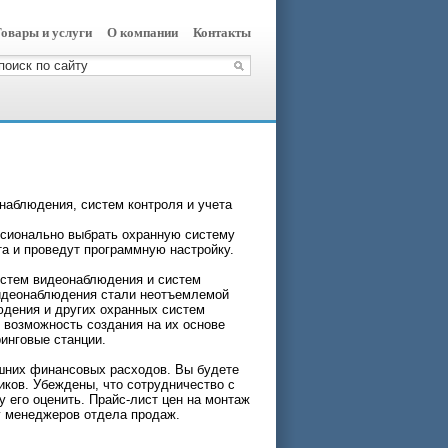
овары и услуги
О компании
Контакты
наблюдения, систем контроля и учета
сионально выбрать охранную систему
а и проведут программную настройку.
систем видеонаблюдения и систем
видеонаблюдения стали неотъемлемой
юдения и других охранных систем
 возможность создания на их основе
инговые станции.
шних финансовых расходов. Вы будете
ков. Убеждены, что сотрудничество с
у его оценить. Прайс-лист цен на монтаж
у менеджеров отдела продаж.