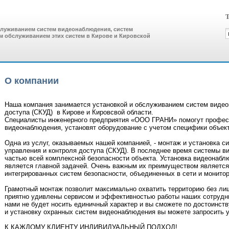
Т
служиванием систем видеонаблюдения, систем
ким обслуживанием этих систем в Кирове и Кировской
О компании
Наша компания занимается установкой и обслуживанием систем видео
доступа (СКУД) в Кирове и Кировсвой области.
Специалисты инженерного предприятия «ООО ГРАНИ» помогут профес
видеонаблюдения, установят оборудование с учетом специфики объект
Одна из услуг, оказываемых нашей компанией, - монтаж и установка 
управления и контроля доступа (СКУД). В последнее время системы 
частью всей комплексной безопасности объекта. Установка видеонабл
является главной задачей. Очень важным их преимуществом является
интегрированных систем безопасности, объединенных в сети и монитор
Грамотный монтаж позволит максимально охватить территорию без ли
приятно удивлены сервисом и эффективностью работы наших сотрудни
нами не будет носить единичный характер и вы сможете по достоинств
и установку охранных систем видеонаблюдения вы можете запросить 
К КАЖДОМУ КЛИЕНТУ ИНДИВИДУАЛЬНЫЙ ПОДХОД!